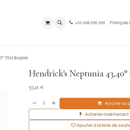
il
Boutique
Événements
À propos
Blog
Français 
+32 494 295 280
° 70cl (kopie)
Hendrick's Neptunia 43,40° 
37,11
€
Ajouter au 
Acheter maintenant
Ajouter à la liste de souh