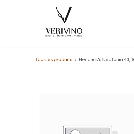
Se rendre au contenu
Page d'accue
Tous les produits
Hendrick's Neptunia 43,40