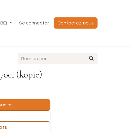
(BE)
Se connecter
Contactez-nous
70cl (kopie)
panier
aits