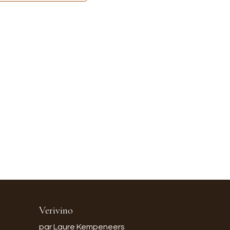
Verivino
par Laure Kempeneers