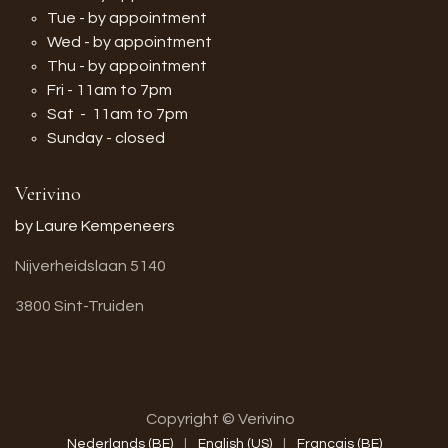
Tue - by appointment
Wed - by appointment
Thu - by appointment
Fri - 11am to 7pm
Sat - 11am to 7pm
Sunday - closed
Verivino
by Laure Kempeneers
Nijverheidslaan 5140
3800 Sint-Truiden
Copyright © Verivino
Nederlands (BE)
|
English (US)
|
Français (BE)