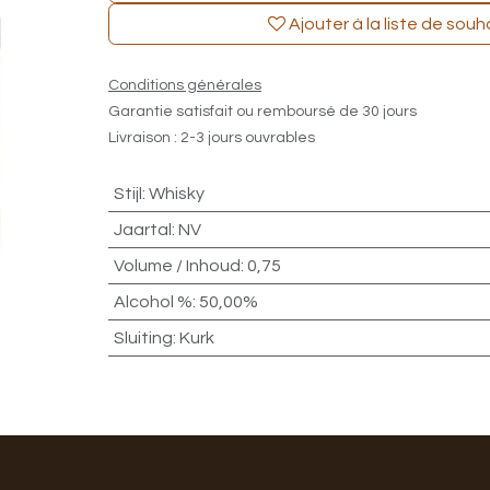
Ajouter à la liste de souh
Conditions générales
Garantie satisfait ou remboursé de 30 jours
Livraison : 2-3 jours ouvrables
Stijl
:
Whisky
Jaartal
:
NV
Volume / Inhoud
:
0,75
Alcohol %
:
50,00%
Sluiting
:
Kurk