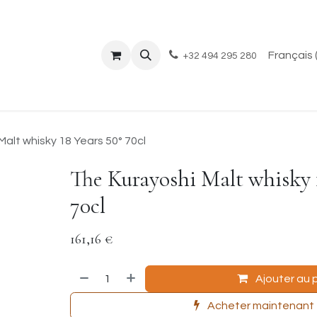
il
Boutique
Événements
À propos
Blog
Français 
+32 494 295 280
alt whisky 18 Years 50° 70cl
The Kurayoshi Malt whisky 
70cl
161,16
€
Ajouter au 
Acheter maintenant