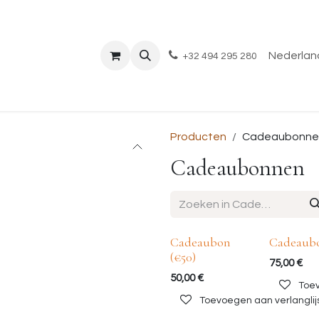
Shop
Evenementen
Over ons
Blog
Nederland
+32 494 295 280
Producten
Cadeaubonne
Cadeaubonnen
Cadeaubon
Cadeaubo
(€50)
75,00
€
50,00
€
Toev
Toevoegen aan verlanglij