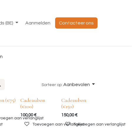
s (BE)
Aanmelden
Contacteer ons
n
Aanbevolen
Sorteer op:
n (€75)
Cadeaubon
Cadeaubon
(€100)
(€150)
100,00
€
150,00
€
oegen aan verlanglijst
st
Toevoegen aan verlanglijst
Toevoegen aan verlanglijst