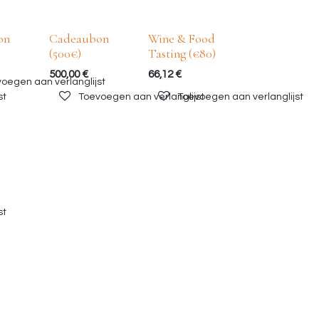
on
Cadeaubon
Wine & Food
(500€)
Tasting (€80)
500,00
€
66,12
€
oegen aan verlanglijst
st
Toevoegen aan verlanglijst
Toevoegen aan verlanglijst
st