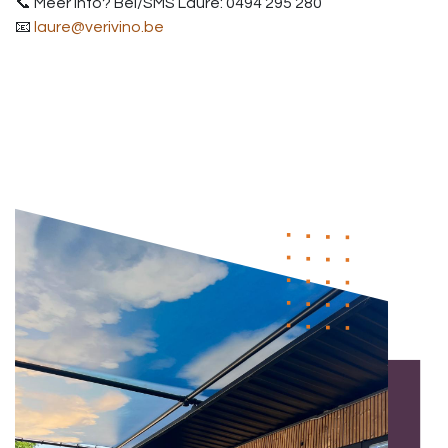
📞 Meer info? Bel/SMS Laure: 0494 295 280
📧
laure@verivino.be