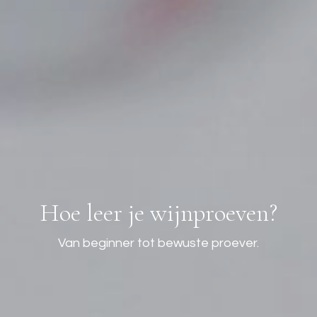
Hoe leer je wijnproeven?
Van beginner tot bewuste proever.