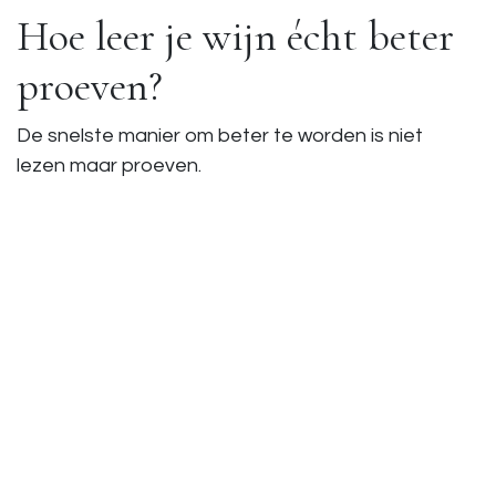
Hoe leer je wijn écht beter
proeven?
De snelste manier om beter te worden is niet
lezen maar proeven.
En nog belangrijker: vergelijken.
Bijvoorbeeld:
twee witte wijnen naast elkaar
zelfde druif, ander land
zelfde regio, andere stijl
Zo train je je smaakherinnering.
Waarom tastings zo