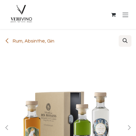
Overslaan naar inhoud
Rum, Absinthe, Gin