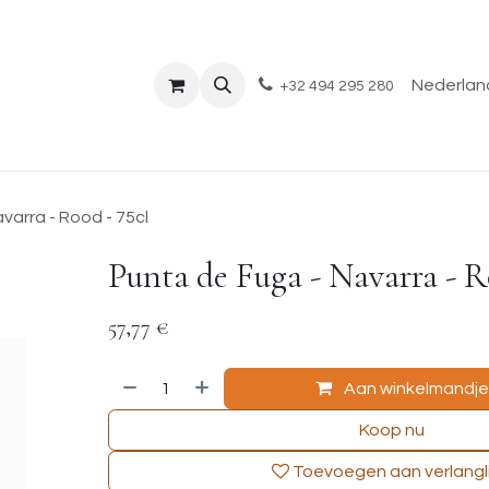
Shop
Evenementen
Over ons
Blog
Nederland
+32 494 295 280
varra - Rood - 75cl
Punta de Fuga - Navarra - R
57,77
€
Aan winkelmandj
Koop nu
Toevoegen aan verlangli