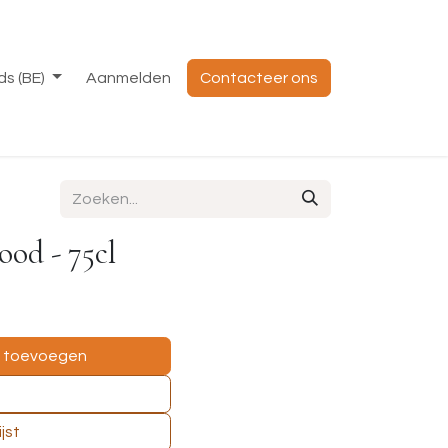
s (BE)
Aanmelden
Contacteer ons
ood - 75cl
e toevoegen
jst