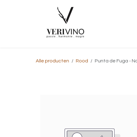
Overslaan naar inhoud
Startpagina
Alle producten
Rood
Punta de Fuga - Na