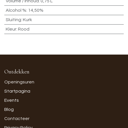
Volume / Inhoud
:
0,75 L
Alcohol %
:
14,50%
Sluiting
:
Kurk
Kleur
:
Rood
Ontdekken
Openingsuren
Startpagina
Events
Blog
Contacteer
Privacy Policy