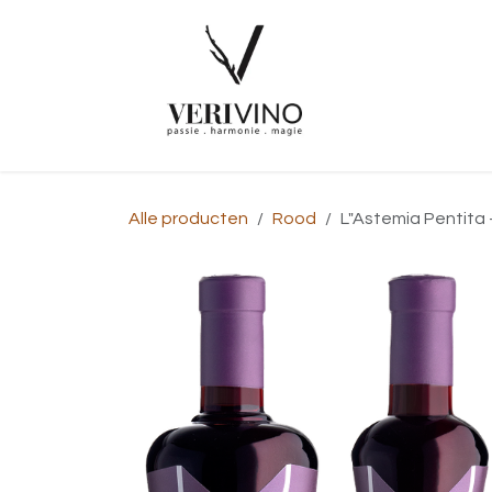
Overslaan naar inhoud
Startpagina
Alle producten
Rood
L"Astemia Pentita 