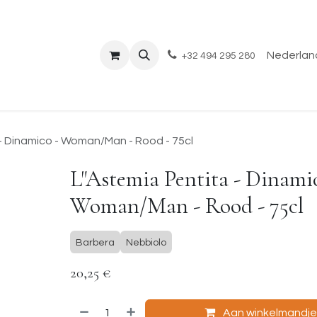
Shop
Evenementen
Over ons
Blog
Nederland
+32 494 295 280
- Dinamico - Woman/Man - Rood - 75cl
L"Astemia Pentita - Dinami
Woman/Man - Rood - 75cl
Barbera
Nebbiolo
20,25
€
Aan winkelmandj