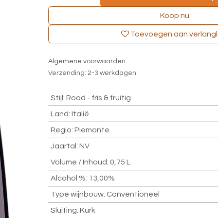
Koop nu
Toevoegen aan verlangli
Algemene voorwaarden
Verzending: 2-3 werkdagen
Stijl
:
Rood - fris & fruitig
Land
:
Italië
Regio
:
Piemonte
Jaartal
:
NV
Volume / Inhoud
:
0,75 L
Alcohol %
:
13,00%
Type wijnbouw
:
Conventioneel
Sluiting
:
Kurk