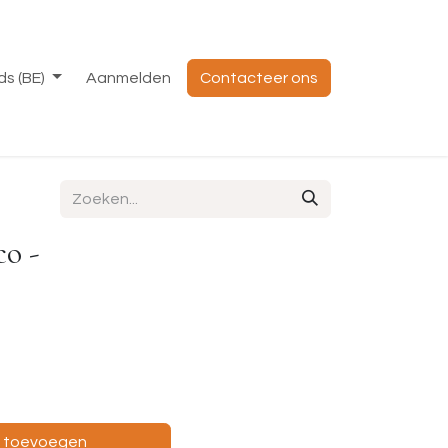
s (BE)
Aanmelden
Contacteer ons
co -
e toevoegen