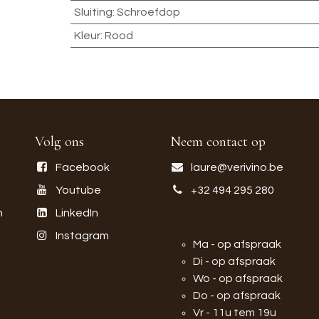
Sluiting
:
Schroefdop
Kleur
:
Rood
Volg ons
Neem contact op
Facebook
laure@verivino.be
Youtube
+32 494 295 280
n
LinkedIn
Instagram
Ma - op afspraak
Di - op afspraak
Wo - op afspraak
Do - op afspraak
Vr - 11u tem 19u