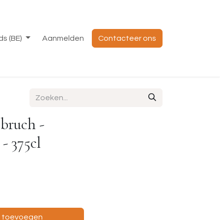
s (BE)
Aanmelden
Contacteer ons
sbruch -
- 375cl
e toevoegen