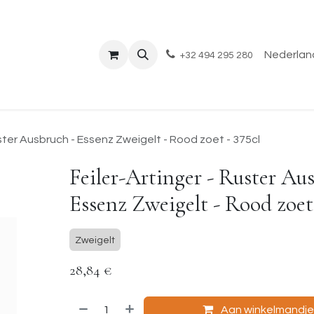
Shop
Evenementen
Over ons
Blog
Nederland
+32 494 295 280
uster Ausbruch - Essenz Zweigelt - Rood zoet - 375cl
Feiler-Artinger - Ruster Au
Essenz Zweigelt - Rood zoet 
Zweigelt
28,84
€
Aan winkelmandj