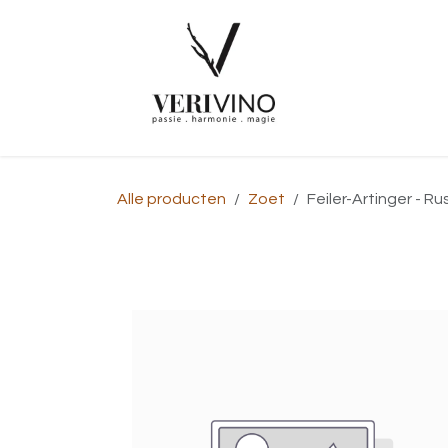
Overslaan naar inhoud
Startpagina
Alle producten
Zoet
Feiler-Artinger - R