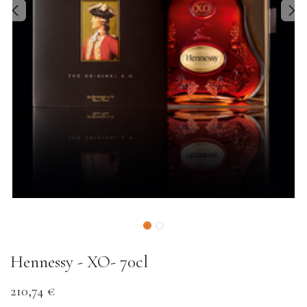
Hennessy - XO- 70cl
210,74
€