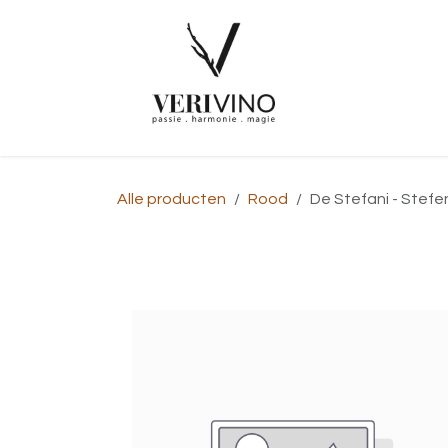
Overslaan naar inhoud
Startpagina
Alle producten
Rood
De Stefani - Stefe