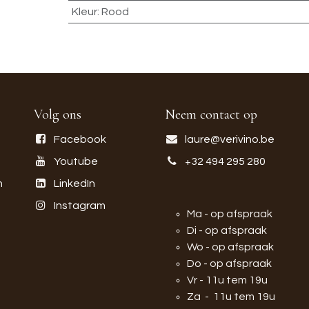
Kleur
:
Rood
Volg ons
Neem contact op
Facebook
laure@verivino.be
Youtube
+32 494 295 280
n
LinkedIn
Instagram
Ma - op afspraak
Di - op afspraak
Wo - op afspraak
Do - op afspraak
Vr - 11u tem 19u
Za - 11u tem 19u