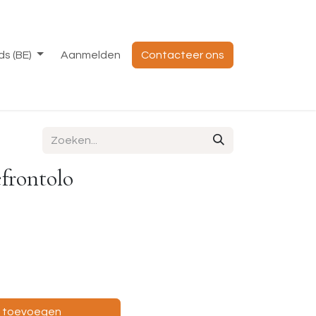
s (BE)
Aanmelden
Contacteer ons
efrontolo
e toevoegen