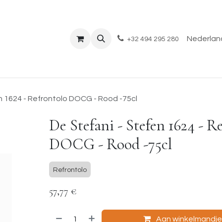
Shop
Evenementen
Over ons
Blog
Nederland
+32 494 295 280
n 1624 - Refrontolo DOCG - Rood -75cl
De Stefani - Stefen 1624 - R
DOCG - Rood -75cl
Refrontolo
57,77
€
Aan winkelmandj