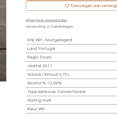
Toevoegen aan verlangli
Algemene voorwaarden
Verzending: 2-3 werkdagen
Stijl
:
Wit - houtgelagerd
Land
:
Portugal
Regio
:
Douro
Jaartal
:
2017
Volume / Inhoud
:
0,75 L
Alcohol %
:
13,00%
Type wijnbouw
:
Conventioneel
Sluiting
:
Kurk
Kleur
:
Wit