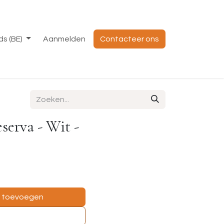
s (BE)
Aanmelden
Contacteer ons
serva - Wit -
e toevoegen