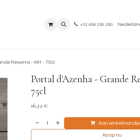
Shop
Evenementen
Over ons
Blog
Nederland
+32 494 295 280
ande Reserva - Wit - 75cl
Portal d'Azenha - Grande Re
75cl
16,12
€
Aan winkelmandj
Koop nu