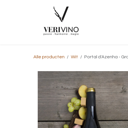
Overslaan naar inhoud
Startpagina
Alle producten
Wit
Portal d'Azenha - Gr