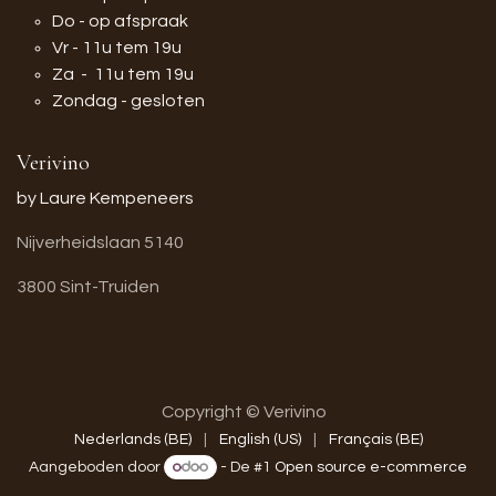
Do - op afspraak
Vr - 11u tem 19u
Za - 11u tem 19u
Zondag - gesloten
Verivino
by Laure Kempeneers
Nijverheidslaan 5140
3800 Sint-Truiden
Copyright © Verivino
Nederlands (BE)
|
English (US)
|
Français (BE)
Aangeboden door
- De #1
Open source e-commerce