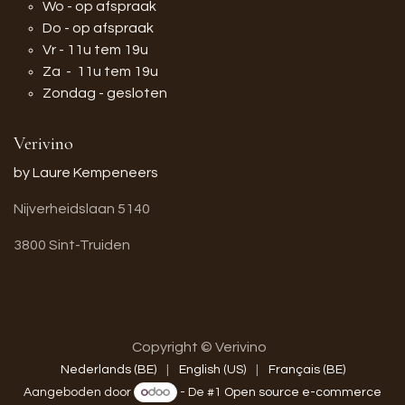
Wo - op afspraak
Do - op afspraak
Vr - 11u tem 19u
Za - 11u tem 19u
Zondag - gesloten
Verivino
by Laure Kempeneers
Nijverheidslaan 5140
3800 Sint-Truiden
Copyright © Verivino
Nederlands (BE)
|
English (US)
|
Français (BE)
Aangeboden door
- De #1
Open source e-commerce