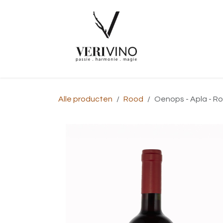
Overslaan naar inhoud
Startpagina
Alle producten
Rood
Oenops - Apla - Ro