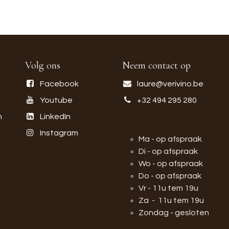
Volg ons
Neem contact op
Facebook
laure@verivino.be
Youtube
+32 494 295 280
n
LinkedIn
Instagram
Ma - op afspraak
Di - op afspraak
Wo - op afspraak
Do - op afspraak
Vr - 11u tem 19u
Za - 11u tem 19u
Zondag - gesloten