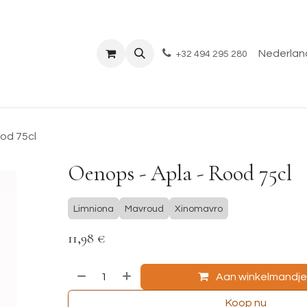
Shop
Evenementen
Over ons
Blog
Nederland
+32 494 295 280
od 75cl
Oenops - Apla - Rood 75cl
Limniona
Mavroud
Xinomavro
11,98
€
Aan winkelmandj
Koop nu