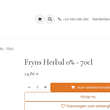
Shop
Evenementen
Over ons
Blog
Nederland
+32 494 295 280
% - 70cl
Fryns Herbal 0% - 70cl
24,86
€
Aan winkelmandj
Koop nu
Toevoegen aan verlangli