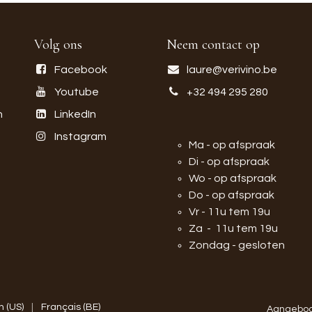
Volg ons
Neem contact op
Facebook
laure@verivino.be
Youtube
+32 494 295 280
n
LinkedIn
Instagram
Ma - op afspraak
Di - op afspraak
Wo - op afspraak
Do - op afspraak
Vr - 11u tem 19u
Za - 11u tem 19u
Zondag - gesloten
h (US)
|
Français (BE)
Aangebod