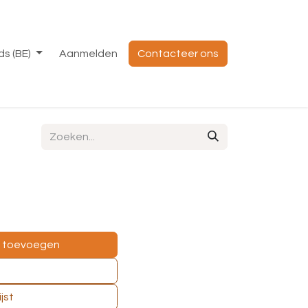
s (BE)
Aanmelden
Contacteer ons
e toevoegen
jst