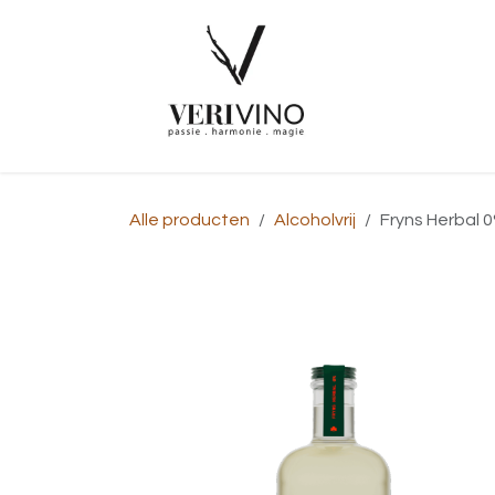
Overslaan naar inhoud
Startpagina
Alle producten
Alcoholvrij
Fryns Herbal 0