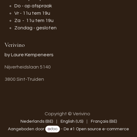
Do - op afspraak
Vr - 11u tem 19u
Za - 11u tem 19u
Zondag - gesloten
Verivino
by Laure Kempeneers
Nijverheidslaan 5140
3800 Sint-Truiden
Copyright © Verivino
Nederlands (BE)
|
English (US)
|
Français (BE)
Aangeboden door
- De #1
Open source e-commerce