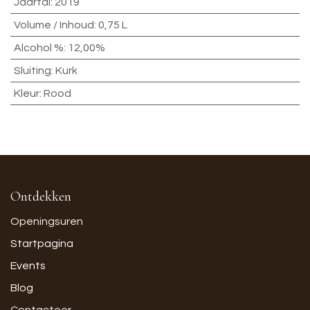
Jaartal
:
2019
Volume / Inhoud
:
0,75 L
Alcohol %
:
12,00%
Sluiting
:
Kurk
Kleur
:
Rood
Ontdekken
Openingsuren
Startpagina
Events
Blog
Contacteer