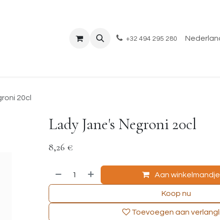
Shop
Evenementen
Over ons
Blog
Nederland
+32 494 295 280
roni 20cl
Lady Jane's Negroni 20cl
8,26
€
Aan winkelmandj
Koop nu
Toevoegen aan verlangli