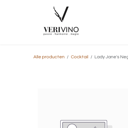
Overslaan naar inhoud
Startpagina
Alle producten
Cocktail
Lady Jane's Neg