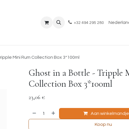
Shop
Evenementen
Over ons
Blog
Nederland
+32 494 295 280
Tripple Mini Rum Collection Box 3*100ml
Ghost in a Bottle - Tripple
Collection Box 3*100ml
23,06
€
Aan winkelmandj
Koop nu