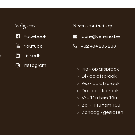
Volg ons
Neem contact op
Facebook
laure@verivino.be
Youtube
+32 494 295 280
n
LinkedIn
Instagram
Ma - op afspraak
Di - op afspraak
Wo - op afspraak
Do - op afspraak
Vr - 11u tem 19u
Za - 11u tem 19u
Zondag - gesloten