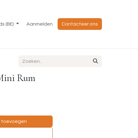
s (BE)
Aanmelden
Contacteer ons
 Mini Rum
e toevoegen