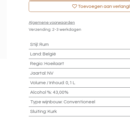
Toevoegen aan verlangli
Algemene voorwaarden
Verzending: 2-3 werkdagen
Stijl
:
Rum
Land
:
België
Regio
:
Hoeilaart
Jaartal
:
NV
Volume / Inhoud
:
0,1 L
Alcohol %
:
43,00%
Type wijnbouw
:
Conventioneel
Sluiting
:
Kurk