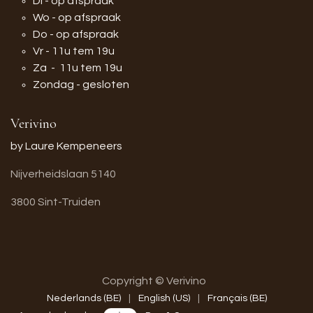
Di - op afspraak
Wo - op afspraak
Do - op afspraak
Vr - 11u tem 19u
Za - 11u tem 19u
Zondag - gesloten
Verivino
by Laure Kempeneers
Nijverheidslaan 5140
3800 Sint-Truiden
Copyright © Verivino
Nederlands (BE)
|
English (US)
|
Français (BE)