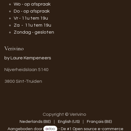
Wo - op afspraak
Do - op afspraak
Vr - 11u tem 19u
Za - 11u tem 19u
Zondag - gesloten
Verivino
by Laure Kempeneers
Nijverheidslaan 5140
3800 Sint-Truiden
Copyright © Verivino
Nederlands (BE)
|
English (US)
|
Français (BE)
Aangeboden door
- De #1
Open source e-commerce