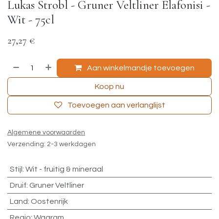
Lukas Strobl - Gruner Veltliner Elafonisi -
Wit - 75cl
27,27
€
Aan winkelmandje toevoegen
Koop nu
Toevoegen aan verlanglijst
Algemene voorwaarden
Verzending: 2-3 werkdagen
Stijl
:
Wit - fruitig & mineraal
Druif
:
Gruner Veltliner
Land
:
Oostenrijk
Regio
:
Wagram