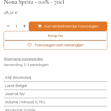
Nona Spritz - 0.0% - 70cl
28,21
€
Aan winkelmandje toevoegen
Koop nu
Toevoegen aan verlanglijst
Algemene voorwaarden
Verzending: 2-3 werkdagen
Stijl
:
Alcoholvrij
Land
:
België
Jaartal
:
NV
Volume / Inhoud
:
0,75 L
Alcohol %
:
0,00%