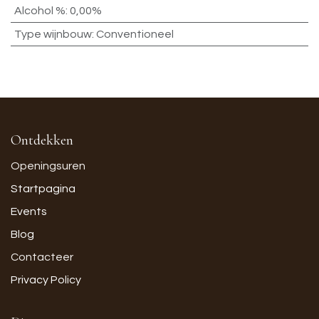
Alcohol %
:
0,00%
Type wijnbouw
:
Conventioneel
Ontdekken
Openingsuren
Startpagina
Events
Blog
Contacteer
Privacy Policy