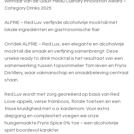
Winnaar van de Gault Millau Culinary Innovation Award –
Category Drinks 2025
ALFRIE – Red Luv: verfijnde alcoholvrije mocktail met
lokale ingrediënten en gastronomische flair
Ontdek ALFRIE – Red Luv, een elegante en alcoholvrije
mocktail die smaak en verfijning samenbrengt. Deze
unieke ready to drink mocktail is het resultaat van een
samenwerking tussen topsommelier Tom Ieven en Fryns
Distillery, waar vakmanschap en smaakbeleving centraal
staan.
Red Luv wordt met zorg gecreëerd op basis van Red
Love-appels, verse framboos, florale toetsen en een
frisse kruidigheid met o.a. kardemom. Voor extra
diepgang en complexiteit voegen we onze
huisgemaakte Fryns Spice 0% toe – een alcoholvrije
spirit boordevol karakter.