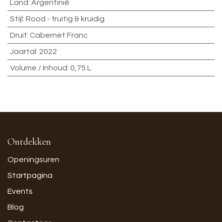
Land
:
Argentinië
Stijl
:
Rood - fruitig & kruidig
Druif
:
Cabernet Franc
Jaartal
:
2022
Volume / Inhoud
:
0,75 L
Ontdekken
Openingsuren
Startpagina
Events
Blog