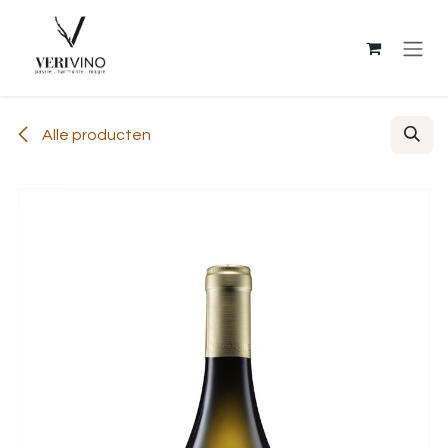
Overslaan naar inhoud
Alle producten