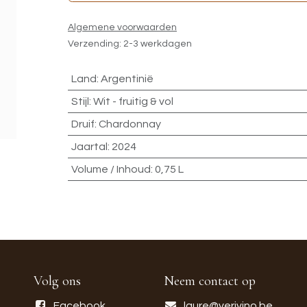
Algemene voorwaarden
Verzending: 2-3 werkdagen
Land
:
Argentinië
Stijl
:
Wit - fruitig & vol
Druif
:
Chardonnay
Jaartal
:
2024
Volume / Inhoud
:
0,75 L
Volg ons
Neem contact op
Facebook
laure@verivino.be