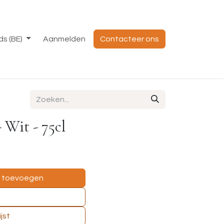
s (BE)
Aanmelden
Contacteer ons
 Wit - 75cl
e toevoegen
jst