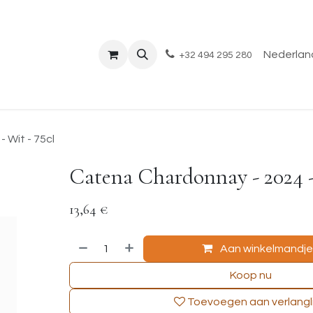
Shop
Evenementen
Over ons
Blog
Nederland
+32 494 295 280
 Wit - 75cl
Catena Chardonnay - 2024 -
13,64
€
Aan winkelmandj
Koop nu
Toevoegen aan verlangli