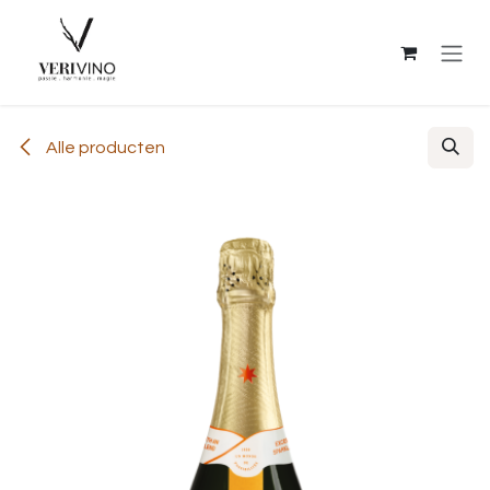
Overslaan naar inhoud
Alle producten