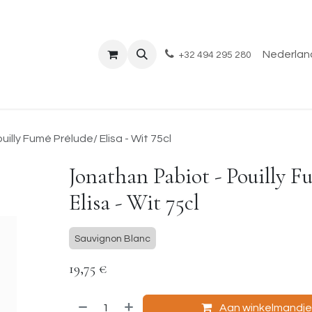
Shop
Evenementen
Over ons
Blog
Nederland
+32 494 295 280
illy Fumé Prélude/ Elisa - Wit 75cl
Jonathan Pabiot - Pouilly F
Elisa - Wit 75cl
Sauvignon Blanc
19,75
€
Aan winkelmandj