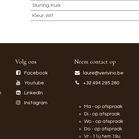
Sluiting
:
Kurk
Kleur
:
Wit
Volg ons
Neem contact op
Facebook
laure@verivino.be
Youtube
+32 494 295 280
n
LinkedIn
Instagram
Ma - op afspraak
Di - op afspraak
Wo - op afspraak
Do - op afspraak
Vr - 11u tem 19u