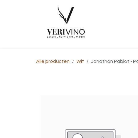
Overslaan naar inhoud
Startpagina
Alle producten
Wit
Jonathan Pabiot - Pou