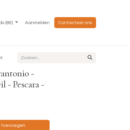
s (BE)
Aanmelden
Contacteer ons
ml
rantonio -
l - Pescara -
e toevoegen