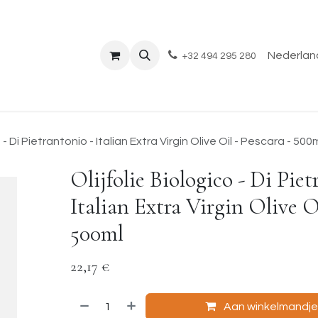
Shop
Evenementen
Over ons
Blog
Nederland
+32 494 295 280
o - Di Pietrantonio - Italian Extra Virgin Olive Oil - Pescara - 500
Olijfolie Biologico - Di Piet
Italian Extra Virgin Olive Oi
500ml
22,17
€
Aan winkelmandj