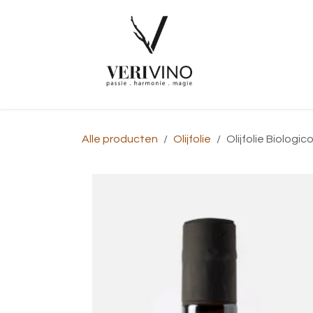
Overslaan naar inhoud
Startpagina
Alle producten
Olijfolie
Olijfolie Biologic